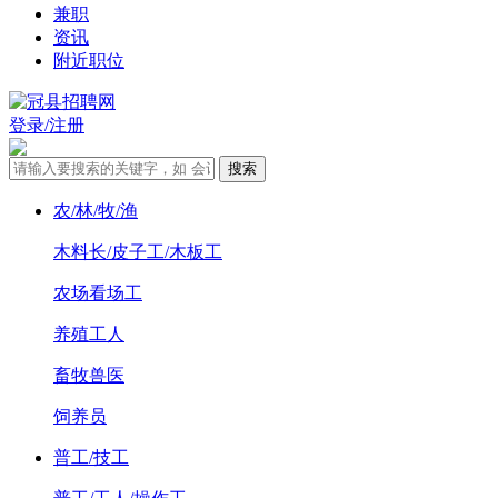
兼职
资讯
附近职位
登录/注册
农/林/牧/渔
木料长/皮子工/木板工
农场看场工
养殖工人
畜牧兽医
饲养员
普工/技工