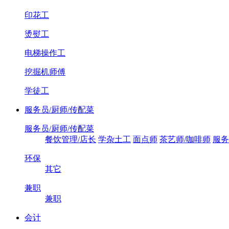
印花工
烫熨工
电梯操作工
挖掘机师傅
学徒工
服务员/厨师/传配菜
服务员/厨师/传配菜
餐饮管理/店长
学杂土工
面点师
茶艺师/咖啡师
服务
环保
其它
兼职
兼职
会计