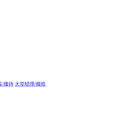
宾/接待
大堂经理/领班