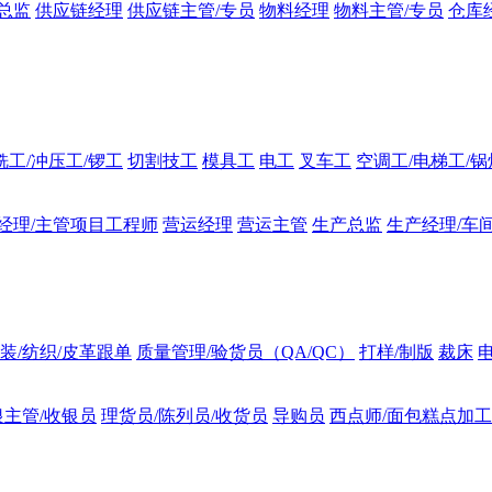
总监
供应链经理
供应链主管/专员
物料经理
物料主管/专员
仓库
铣工/冲压工/锣工
切割技工
模具工
电工
叉车工
空调工/电梯工/
经理/主管项目工程师
营运经理
营运主管
生产总监
生产经理/车
装/纺织/皮革跟单
质量管理/验货员（QA/QC）
打样/制版
裁床
银主管/收银员
理货员/陈列员/收货员
导购员
西点师/面包糕点加工