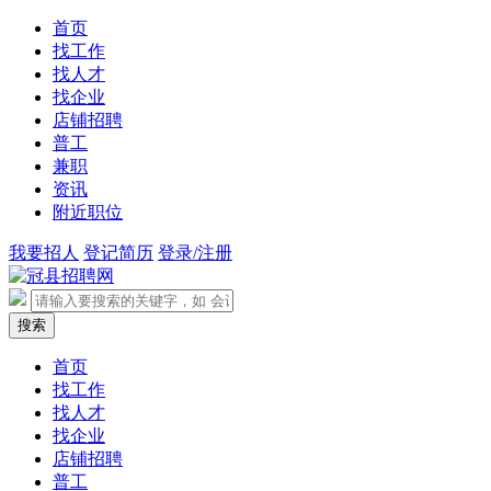
首页
找工作
找人才
找企业
店铺招聘
普工
兼职
资讯
附近职位
我要招人
登记简历
登录/注册
首页
找工作
找人才
找企业
店铺招聘
普工