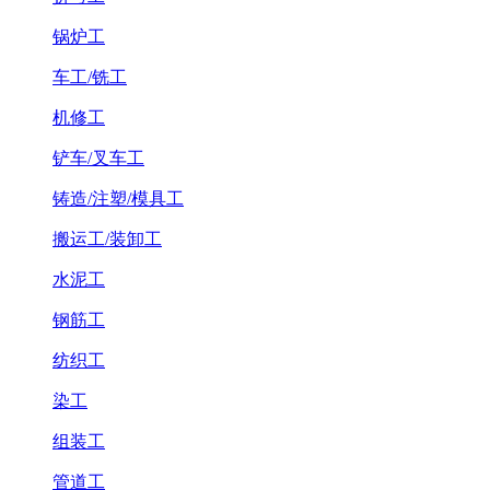
锅炉工
车工/铣工
机修工
铲车/叉车工
铸造/注塑/模具工
搬运工/装卸工
水泥工
钢筋工
纺织工
染工
组装工
管道工