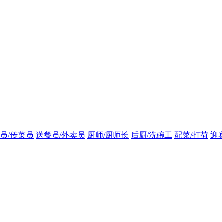
员/传菜员
送餐员/外卖员
厨师/厨师长
后厨/洗碗工
配菜/打荷
迎