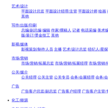
艺术/设计
平面设计总监
平面设计经理/主管
平面设计师
绘画
其他
写作/出版/印刷
总编/副总编
编辑
作家/撰稿人
记者
电话采编
美术
版/装订/烫金技工
其他
影视/媒体
影视策划/制作人员
主播
艺术/设计总监
经纪人/星探
市场/营销
市场/营销/拓展总监
市场/营销/拓展经理
市场/营销
公关/媒介
公关经理
公关主管
公关专员
会务/会展经理
会务/
广告
广告客户总监/副总监
广告客户经理
广告客户主管/
化工/能源