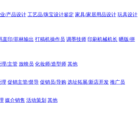
业/产品设计
工艺品/珠宝设计鉴定
家具/家居用品设计
玩具设计
码直印/菲林输出
打稿机操作员
调墨技师
印刷机械机长
晒版/拼
理/主管
放映员
化妆师/造型师
其他
经理
促销主管/督导
促销员/导购
选址拓展/新店开发
推广员
理
媒介销售
活动策划
其他