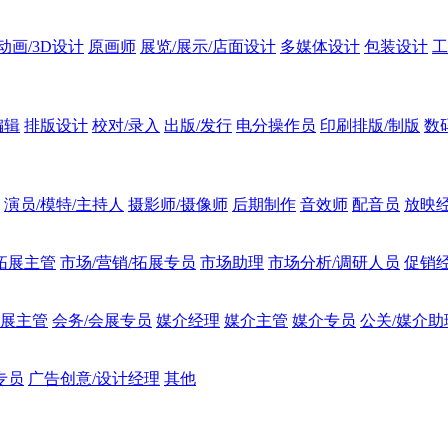
动画/3D设计
原画师
展览/展示/店面设计
多媒体设计
包装设计
工
编辑
排版设计
校对/录入
出版/发行
电分操作员
印刷排版/制版
数
演员/模特/主持人
摄影师/摄像师
后期制作
音效师
配音员
放映经
/拓展主管
市场/营销/拓展专员
市场助理
市场分析/调研人员
促销
会展主管
会务/会展专员
媒介经理
媒介主管
媒介专员
公关/媒介助
专员
广告创意/设计经理
其他