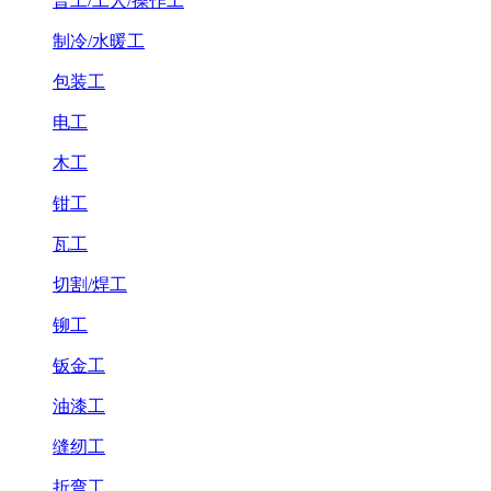
普工/工人/操作工
制冷/水暖工
包装工
电工
木工
钳工
瓦工
切割/焊工
铆工
钣金工
油漆工
缝纫工
折弯工