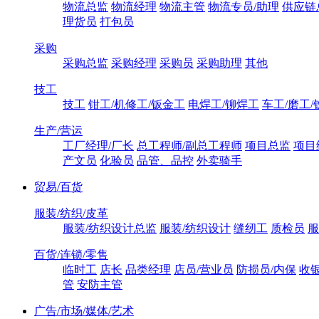
物流总监
物流经理
物流主管
物流专员/助理
供应链
理货员
打包员
采购
采购总监
采购经理
采购员
采购助理
其他
技工
技工
钳工/机修工/钣金工
电焊工/铆焊工
车工/磨工/
生产/营运
工厂经理/厂长
总工程师/副总工程师
项目总监
项目
产文员
化验员
品管、品控
外卖骑手
贸易/百货
服装/纺织/皮革
服装/纺织设计总监
服装/纺织设计
缝纫工
质检员
服
百货/连锁/零售
临时工
店长
品类经理
店员/营业员
防损员/内保
收
管
安防主管
广告/市场/媒体/艺术