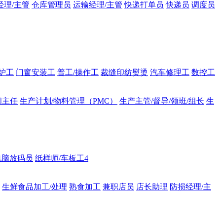
经理/主管
仓库管理员
运输经理/主管
快递打单员
快递员
调度员
锅炉工
门窗安装工
普工/操作工
裁缝印纺熨烫
汽车修理工
数控工
间主任
生产计划/物料管理（PMC）
生产主管/督导/领班/组长
生
电脑放码员
纸样师/车板工4
生鲜食品加工/处理
熟食加工
兼职店员
店长助理
防损经理/主