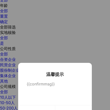
年龄
全部
重置
确定
全部筛选
实地核验
全部
是
公司性质
全部
合资企业
民营企业
股份制企业
温馨提示
集体企业
其他
{{confirmmsg}}
公司规模
全部
10人以下
10-50人
50-200人