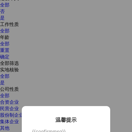
全部
否
是
工作性质
全部
年龄
全部
重置
确定
全部筛选
实地核验
全部
是
公司性质
全部
合资企业
民营企业
股份制企业
温馨提示
集体企业
其他
{{confirmmsg}}