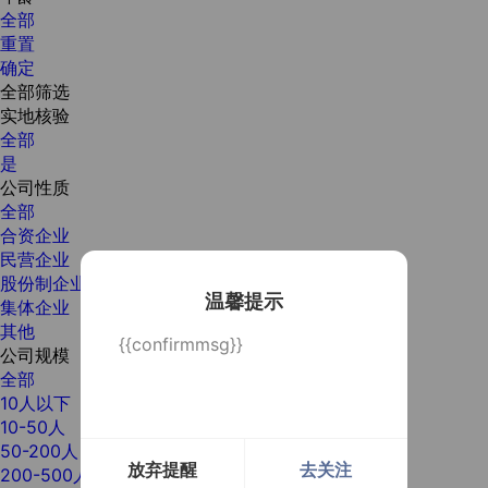
全部
重置
确定
全部筛选
实地核验
全部
是
公司性质
全部
合资企业
民营企业
股份制企业
温馨提示
集体企业
其他
{{confirmmsg}}
公司规模
全部
10人以下
10-50人
50-200人
放弃提醒
去关注
200-500人