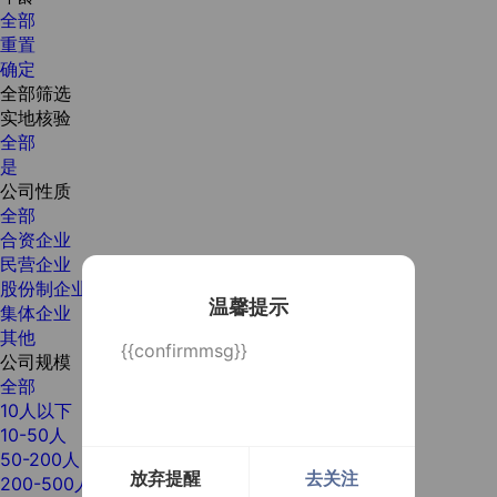
全部
重置
确定
全部筛选
实地核验
全部
是
公司性质
全部
合资企业
民营企业
股份制企业
温馨提示
集体企业
其他
{{confirmmsg}}
公司规模
全部
10人以下
10-50人
50-200人
放弃提醒
去关注
200-500人