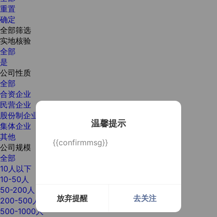
重置
确定
全部筛选
实地核验
全部
是
公司性质
全部
合资企业
民营企业
股份制企业
温馨提示
集体企业
其他
{{confirmmsg}}
公司规模
全部
10人以下
10-50人
50-200人
放弃提醒
去关注
200-500人
500-1000人