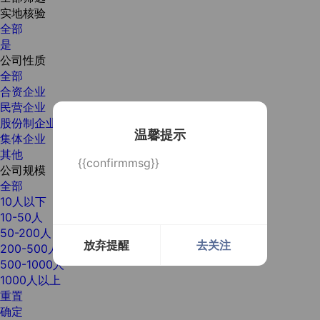
实地核验
全部
是
公司性质
全部
合资企业
民营企业
股份制企业
温馨提示
集体企业
其他
{{confirmmsg}}
公司规模
全部
10人以下
10-50人
50-200人
放弃提醒
去关注
200-500人
500-1000人
1000人以上
重置
确定