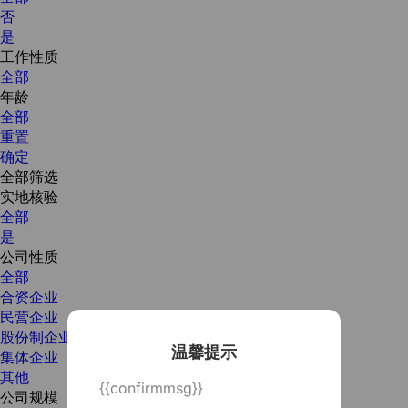
否
是
工作性质
全部
年龄
全部
重置
确定
全部筛选
实地核验
全部
是
公司性质
全部
合资企业
民营企业
股份制企业
温馨提示
集体企业
其他
{{confirmmsg}}
公司规模