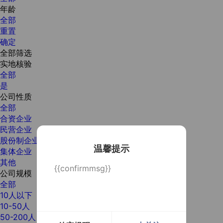
年龄
全部
重置
确定
全部筛选
实地核验
全部
是
公司性质
全部
合资企业
民营企业
股份制企业
温馨提示
集体企业
其他
{{confirmmsg}}
公司规模
全部
10人以下
10-50人
50-200人