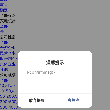
重置
确定
全部筛选
实地核验
全部
是
公司性质
全部
合资企业
民营企业
股份制企业
温馨提示
集体企业
其他
{{confirmmsg}}
公司规模
全部
10人以下
10-50人
50-200人
放弃提醒
去关注
200-500人
500-1000人