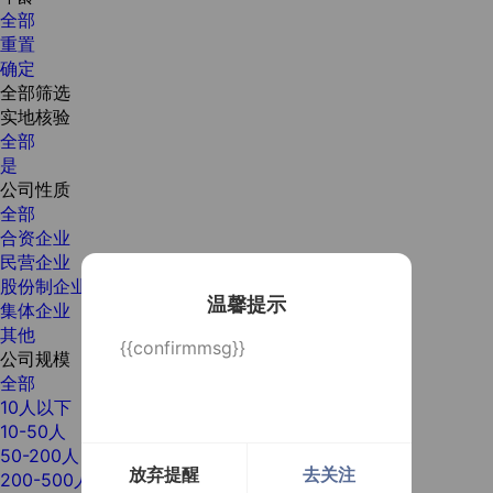
全部
重置
确定
全部筛选
实地核验
全部
是
公司性质
全部
合资企业
民营企业
股份制企业
温馨提示
集体企业
其他
{{confirmmsg}}
公司规模
全部
10人以下
10-50人
50-200人
放弃提醒
去关注
200-500人