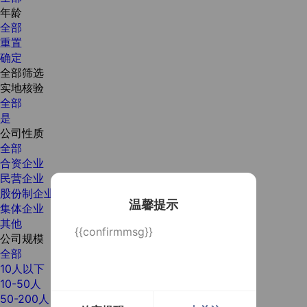
年龄
全部
重置
确定
全部筛选
实地核验
全部
是
公司性质
全部
合资企业
民营企业
股份制企业
温馨提示
集体企业
其他
{{confirmmsg}}
公司规模
全部
10人以下
10-50人
50-200人