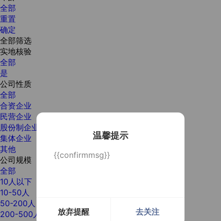
全部
重置
确定
全部筛选
实地核验
全部
是
公司性质
全部
合资企业
民营企业
股份制企业
温馨提示
集体企业
其他
{{confirmmsg}}
公司规模
全部
10人以下
10-50人
50-200人
放弃提醒
去关注
200-500人