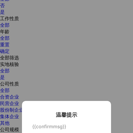
否
是
工作性质
全部
年龄
全部
重置
确定
全部筛选
实地核验
全部
是
公司性质
全部
合资企业
民营企业
股份制企业
温馨提示
集体企业
其他
{{confirmmsg}}
公司规模