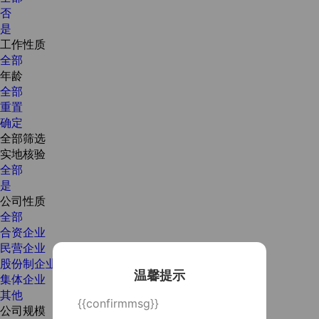
否
是
工作性质
全部
年龄
全部
重置
确定
全部筛选
实地核验
全部
是
公司性质
全部
合资企业
民营企业
股份制企业
温馨提示
集体企业
其他
{{confirmmsg}}
公司规模