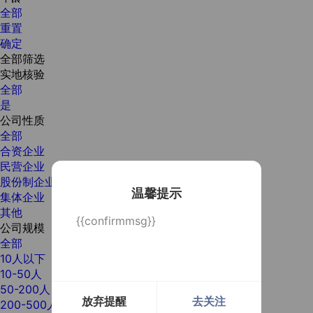
全部
重置
确定
全部筛选
实地核验
全部
是
公司性质
全部
合资企业
民营企业
股份制企业
温馨提示
集体企业
其他
{{confirmmsg}}
公司规模
全部
10人以下
10-50人
50-200人
放弃提醒
去关注
200-500人