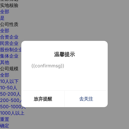
实地核验
全部
是
公司性质
全部
合资企业
民营企业
股份制企业
温馨提示
集体企业
其他
{{confirmmsg}}
公司规模
全部
10人以下
10-50人
50-200人
放弃提醒
去关注
200-500人
500-1000人
1000人以上
重置
确定