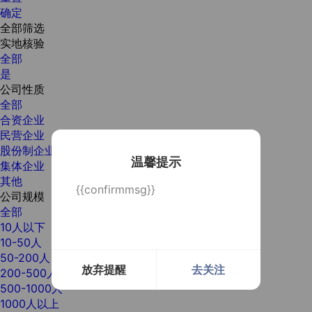
确定
全部筛选
实地核验
全部
是
公司性质
全部
合资企业
民营企业
股份制企业
温馨提示
集体企业
其他
{{confirmmsg}}
公司规模
全部
10人以下
10-50人
50-200人
放弃提醒
去关注
200-500人
500-1000人
1000人以上