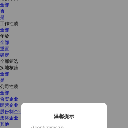
全部
否
是
工作性质
全部
年龄
全部
重置
确定
全部筛选
实地核验
全部
是
公司性质
全部
合资企业
民营企业
股份制企业
温馨提示
集体企业
其他
{{confirmmsg}}