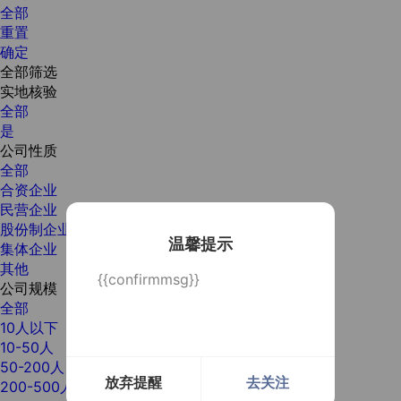
全部
重置
确定
全部筛选
实地核验
全部
是
公司性质
全部
合资企业
民营企业
股份制企业
温馨提示
集体企业
其他
{{confirmmsg}}
公司规模
全部
10人以下
10-50人
50-200人
放弃提醒
去关注
200-500人