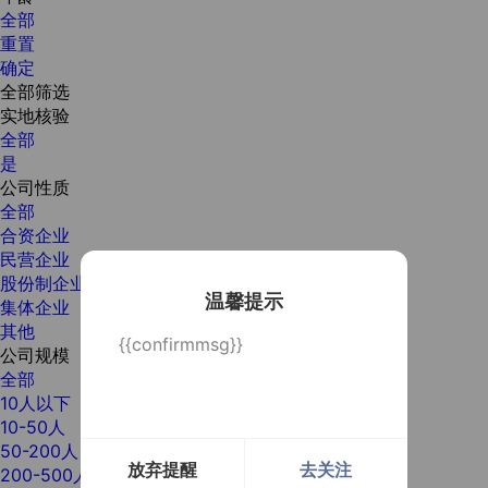
全部
重置
确定
全部筛选
实地核验
全部
是
公司性质
全部
合资企业
民营企业
股份制企业
温馨提示
集体企业
其他
{{confirmmsg}}
公司规模
全部
10人以下
10-50人
50-200人
放弃提醒
去关注
200-500人