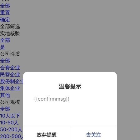
全部
重置
确定
全部筛选
实地核验
全部
是
公司性质
全部
合资企业
民营企业
股份制企业
温馨提示
集体企业
其他
{{confirmmsg}}
公司规模
全部
10人以下
10-50人
50-200人
放弃提醒
去关注
200-500人