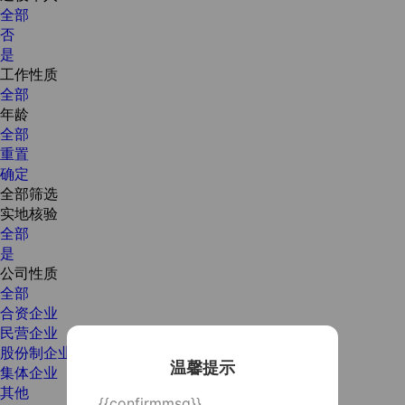
全部
否
是
工作性质
全部
年龄
全部
重置
确定
全部筛选
实地核验
全部
是
公司性质
全部
合资企业
民营企业
股份制企业
温馨提示
集体企业
其他
{{confirmmsg}}