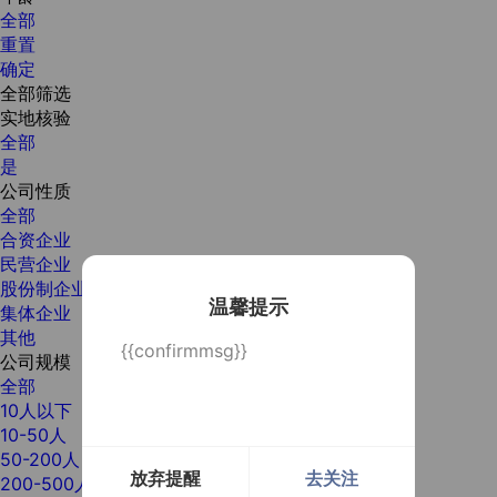
全部
重置
确定
全部筛选
实地核验
全部
是
公司性质
全部
合资企业
民营企业
股份制企业
温馨提示
集体企业
其他
{{confirmmsg}}
公司规模
全部
10人以下
10-50人
50-200人
放弃提醒
去关注
200-500人