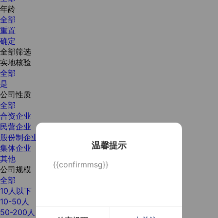
年龄
全部
重置
确定
全部筛选
实地核验
全部
是
公司性质
全部
合资企业
民营企业
股份制企业
温馨提示
集体企业
其他
{{confirmmsg}}
公司规模
全部
10人以下
10-50人
50-200人