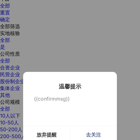
全部
重置
确定
全部筛选
实地核验
全部
是
公司性质
全部
合资企业
民营企业
股份制企业
温馨提示
集体企业
其他
{{confirmmsg}}
公司规模
全部
10人以下
10-50人
50-200人
放弃提醒
去关注
200-500人