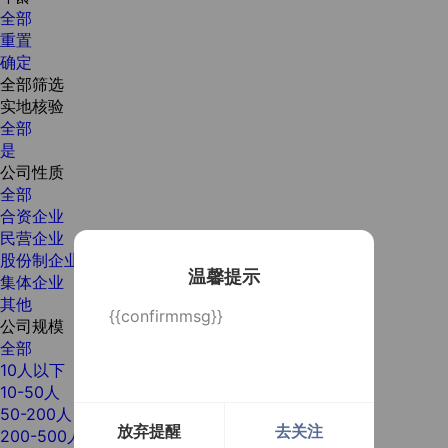
全部
重置
确定
全部筛选
实地核验
全部
是
公司性质
全部
合资企业
民营企业
股份制企业
温馨提示
集体企业
其他
{{confirmmsg}}
公司规模
全部
10人以下
10-50人
50-200人
放弃提醒
去关注
200-500人