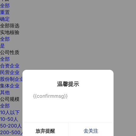
全部
重置
确定
全部筛选
实地核验
全部
是
公司性质
全部
合资企业
民营企业
股份制企业
温馨提示
集体企业
其他
{{confirmmsg}}
公司规模
全部
10人以下
10-50人
50-200人
放弃提醒
去关注
200-500人