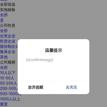
全部筛选
实地核验
全部
是
公司性质
全部
合资企业
民营企业
股份制企业
温馨提示
集体企业
其他
{{confirmmsg}}
公司规模
全部
10人以下
10-50人
50-200人
放弃提醒
去关注
200-500人
500-1000人
1000人以上
重置