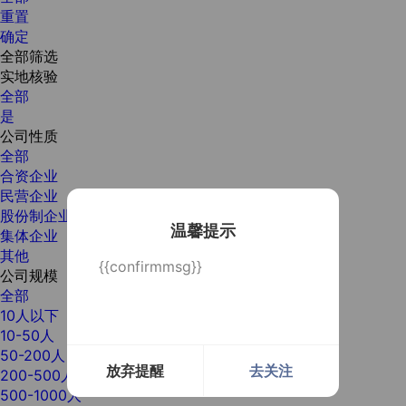
重置
确定
全部筛选
实地核验
全部
是
公司性质
全部
合资企业
民营企业
股份制企业
温馨提示
集体企业
其他
{{confirmmsg}}
公司规模
全部
10人以下
10-50人
50-200人
放弃提醒
去关注
200-500人
500-1000人