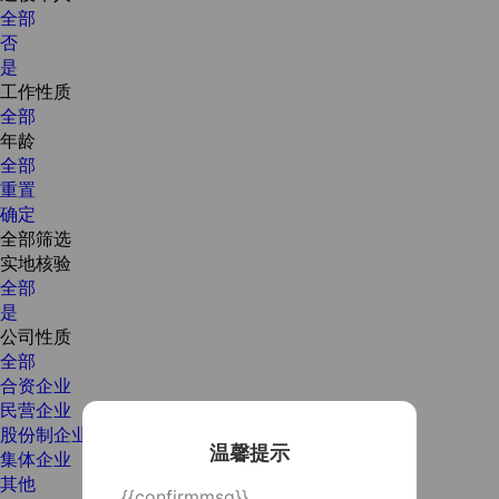
全部
否
是
工作性质
全部
年龄
全部
重置
确定
全部筛选
实地核验
全部
是
公司性质
全部
合资企业
民营企业
股份制企业
温馨提示
集体企业
其他
{{confirmmsg}}