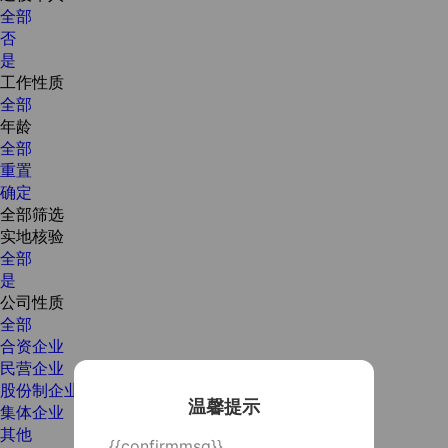
全部
否
是
工作性质
全部
年龄
全部
重置
确定
全部筛选
实地核验
全部
是
公司性质
全部
合资企业
民营企业
股份制企业
温馨提示
集体企业
其他
{{confirmmsg}}