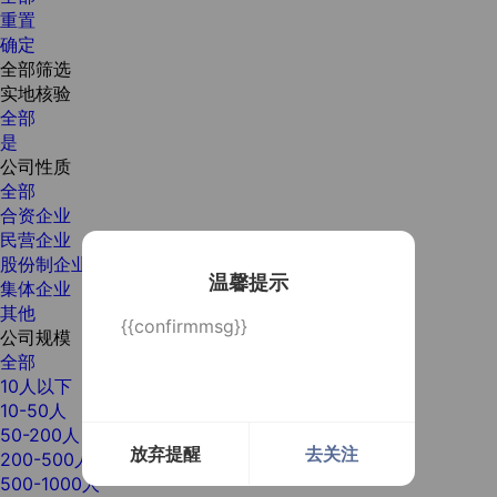
重置
确定
全部筛选
实地核验
全部
是
公司性质
全部
合资企业
民营企业
股份制企业
温馨提示
集体企业
其他
{{confirmmsg}}
公司规模
全部
10人以下
10-50人
50-200人
放弃提醒
去关注
200-500人
500-1000人