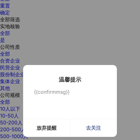
重置
确定
全部筛选
实地核验
全部
是
公司性质
全部
合资企业
民营企业
股份制企业
温馨提示
集体企业
其他
{{confirmmsg}}
公司规模
全部
10人以下
10-50人
50-200人
放弃提醒
去关注
200-500人
500-1000人