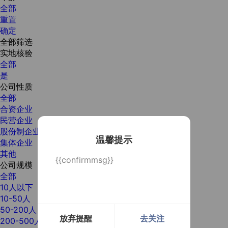
全部
重置
确定
全部筛选
实地核验
全部
是
公司性质
全部
合资企业
民营企业
股份制企业
温馨提示
集体企业
其他
{{confirmmsg}}
公司规模
全部
10人以下
10-50人
50-200人
放弃提醒
去关注
200-500人