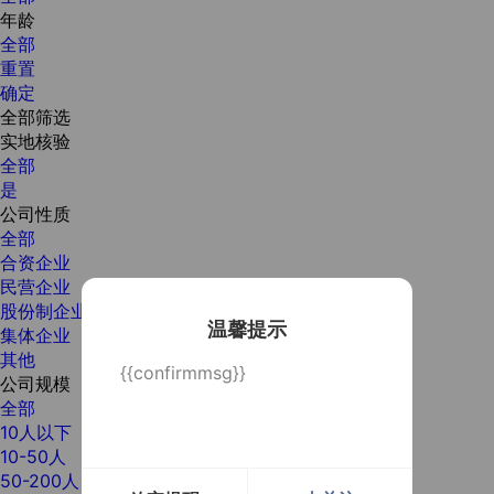
年龄
全部
重置
确定
全部筛选
实地核验
全部
是
公司性质
全部
合资企业
民营企业
股份制企业
温馨提示
集体企业
其他
{{confirmmsg}}
公司规模
全部
10人以下
10-50人
50-200人