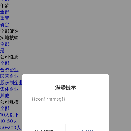
年龄
全部
重置
确定
全部筛选
实地核验
全部
是
公司性质
全部
合资企业
民营企业
股份制企业
温馨提示
集体企业
其他
{{confirmmsg}}
公司规模
全部
10人以下
10-50人
50-200人