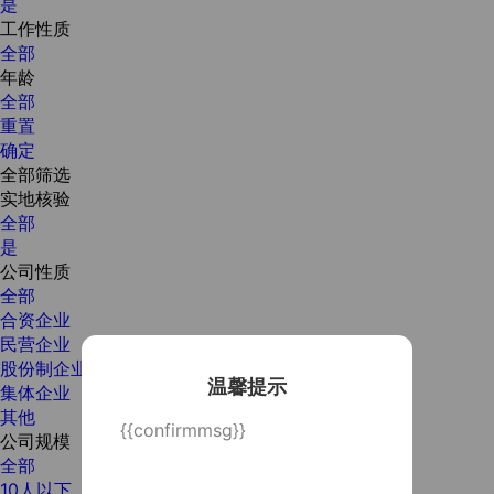
是
工作性质
全部
年龄
全部
重置
确定
全部筛选
实地核验
全部
是
公司性质
全部
合资企业
民营企业
股份制企业
温馨提示
集体企业
其他
{{confirmmsg}}
公司规模
全部
10人以下