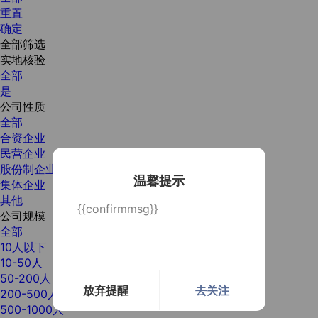
重置
确定
全部筛选
实地核验
全部
是
公司性质
全部
合资企业
民营企业
股份制企业
温馨提示
集体企业
其他
{{confirmmsg}}
公司规模
全部
10人以下
10-50人
50-200人
放弃提醒
去关注
200-500人
500-1000人