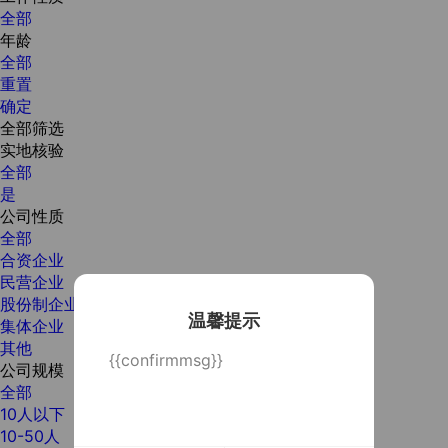
全部
年龄
全部
重置
确定
全部筛选
实地核验
全部
是
公司性质
全部
合资企业
民营企业
股份制企业
温馨提示
集体企业
其他
{{confirmmsg}}
公司规模
全部
10人以下
10-50人