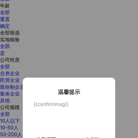
年龄
全部
重置
确定
全部筛选
实地核验
全部
是
公司性质
全部
合资企业
民营企业
股份制企业
温馨提示
集体企业
其他
{{confirmmsg}}
公司规模
全部
10人以下
10-50人
50-200人