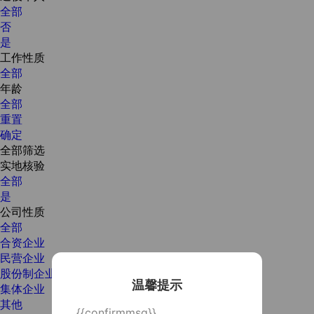
全部
否
是
工作性质
全部
年龄
全部
重置
确定
全部筛选
实地核验
全部
是
公司性质
全部
合资企业
民营企业
股份制企业
温馨提示
集体企业
其他
{{confirmmsg}}