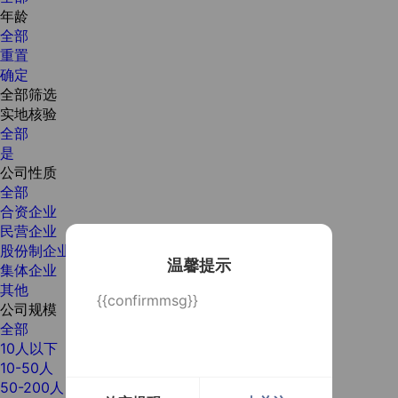
年龄
全部
重置
确定
全部筛选
实地核验
全部
是
公司性质
全部
合资企业
民营企业
股份制企业
温馨提示
集体企业
其他
{{confirmmsg}}
公司规模
全部
10人以下
10-50人
50-200人