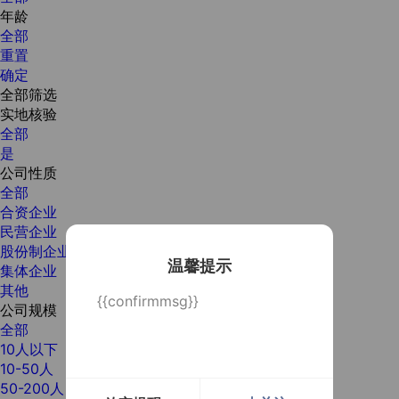
年龄
全部
重置
确定
全部筛选
实地核验
全部
是
公司性质
全部
合资企业
民营企业
股份制企业
温馨提示
集体企业
其他
{{confirmmsg}}
公司规模
全部
10人以下
10-50人
50-200人