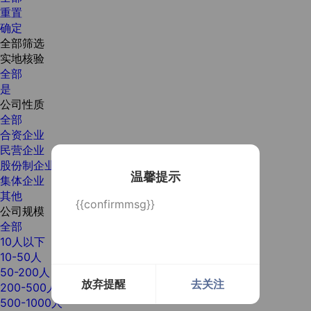
重置
确定
全部筛选
实地核验
全部
是
公司性质
全部
合资企业
民营企业
股份制企业
温馨提示
集体企业
其他
{{confirmmsg}}
公司规模
全部
10人以下
10-50人
50-200人
放弃提醒
去关注
200-500人
500-1000人