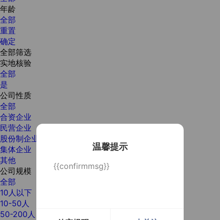
年龄
全部
重置
确定
全部筛选
实地核验
全部
是
公司性质
全部
合资企业
民营企业
股份制企业
温馨提示
集体企业
其他
{{confirmmsg}}
公司规模
全部
10人以下
10-50人
50-200人