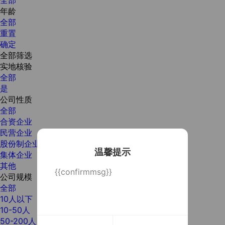
年龄
全部
重置
确定
全部筛选
实地核验
全部
是
公司性质
全部
合资企业
民营企业
股份制企业
温馨提示
集体企业
其他
{{confirmmsg}}
公司规模
全部
10人以下
10-50人
50-200人