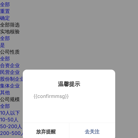
全部
重置
确定
全部筛选
实地核验
全部
是
公司性质
全部
合资企业
民营企业
股份制企业
温馨提示
集体企业
其他
{{confirmmsg}}
公司规模
全部
10人以下
10-50人
50-200人
放弃提醒
去关注
200-500人