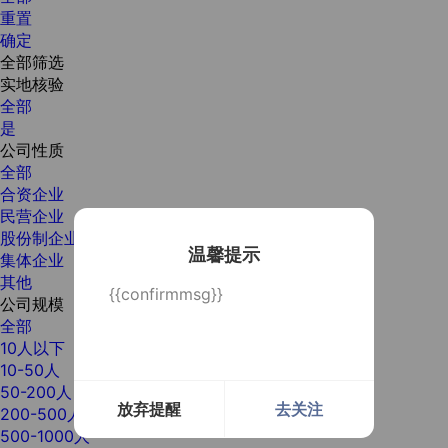
重置
确定
全部筛选
实地核验
全部
是
公司性质
全部
合资企业
民营企业
股份制企业
温馨提示
集体企业
其他
{{confirmmsg}}
公司规模
全部
10人以下
10-50人
50-200人
放弃提醒
去关注
200-500人
500-1000人