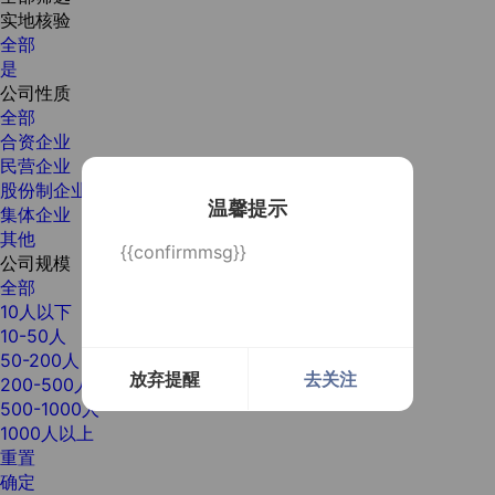
实地核验
全部
是
公司性质
全部
合资企业
民营企业
股份制企业
温馨提示
集体企业
其他
{{confirmmsg}}
公司规模
全部
10人以下
10-50人
50-200人
放弃提醒
去关注
200-500人
500-1000人
1000人以上
重置
确定